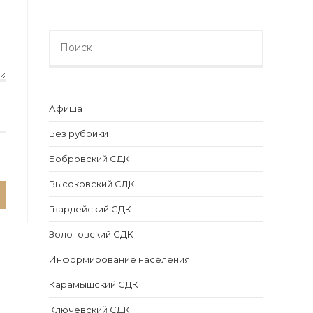
Search
this
website
Афиша
Без рубрики
Бобровский СДК
Высоковский СДК
Гвардейский СДК
Золотовский СДК
Информирование населения
Карамышский СДК
Ключевский СДК