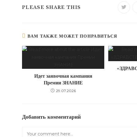
ПОДЕЛИТЬСЯ
PLEASE SHARE THIS
Откры
в
ново
ЭТИМ
окне
КОНТЕНТОМ
ВАМ ТАКЖЕ МОЖЕТ ПОНРАВИТЬСЯ
«ЗДРАВ
Идет заявочная кампания
Премии ЗНАНИЕ
29.07.2026
Добавить комментарий
Комментарий