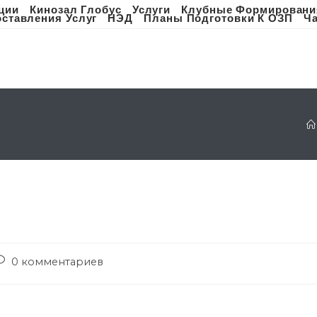
ции
Кинозал Глобус
Услуги
Клубные Формировани
ставления Услуг
НЭД
Планы Подготовки К ОЗП
Ч
ost
0 комментариев
omments: