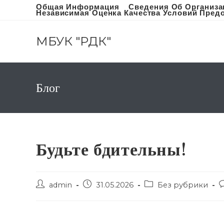
Перейти
Общая Информация
Сведения Об Организа
Независимая Оценка Качества Условий Предо
к
содержимому
МБУК "РДК"
Блог
Будьте бдительны!
Post
Запись
Post
P
admin
31.05.2026
Без рубрики
author:
опубликована:
category:
c