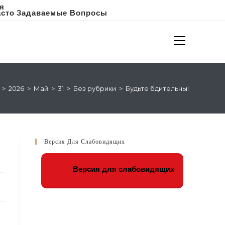
я
асто Задаваемые Вопросы
>
2026
>
Май
>
31
>
Без рубрики
>
Будьте бдительны!
Версия Для Слабовидящих
Версия для слабовидящих