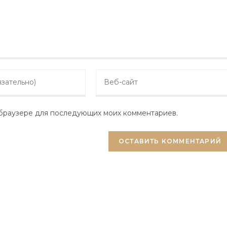
Enter
your
website
м браузере для последующих моих комментариев.
URL
(optional)