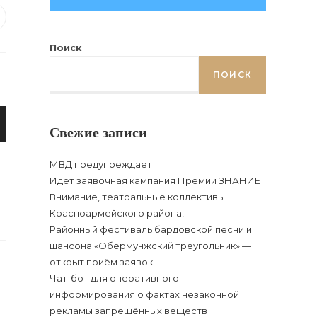
ется
ткрывается
овом
Поиск
кне
ПОИСК
Свежие записи
МВД предупреждает
Идет заявочная кампания Премии ЗНАНИЕ
Внимание, театральные коллективы
Красноармейского района!
Районный фестиваль бардовской песни и
шансона «Обермунжский треугольник» —
открыт приём заявок!
Чат-бот для оперативного
информирования о фактах незаконной
рекламы запрещённых веществ