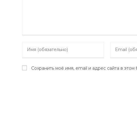
Enter
Enter
your
your
name
email
or
Сохранить моё имя, email и адрес сайта в это
address
username
to
to
comment
comment