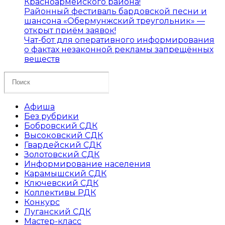
Красноармейского района!
Районный фестиваль бардовской песни и
шансона «Обермунжский треугольник» —
открыт приём заявок!
Чат-бот для оперативного информирования
о фактах незаконной рекламы запрещённых
веществ
Search
this
website
Афиша
Без рубрики
Бобровский СДК
Высоковский СДК
Гвардейский СДК
Золотовский СДК
Информирование населения
Карамышский СДК
Ключевский СДК
Коллективы РДК
Конкурс
Луганский СДК
Мастер-класс