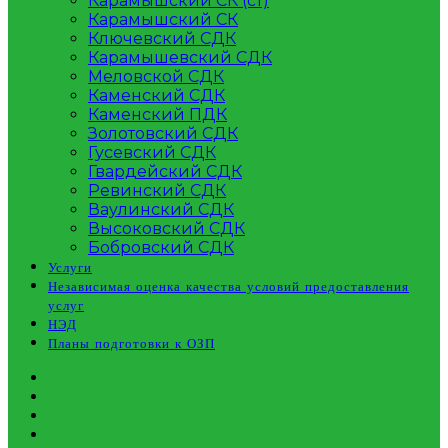
Карамышский СК (ст)
Карамышский СК
Ключевский СДК
Карамышевский СДК
Меловской СДК
Каменский СДК
Каменский ПДК
Золотовский СДК
Гусевский СДК
Гвардейский СДК
Ревинский СДК
Ваулинский СДК
Высоковский СДК
Бобровский СДК
Услуги
Независимая оценка качества условий предоставления
услуг
НЭД
Планы подготовки к ОЗП