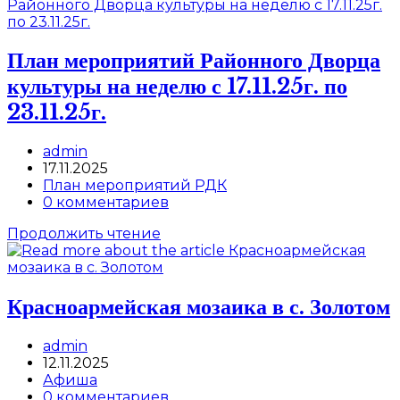
объединение
«Лира»
приглашает
всех
План мероприятий Районного Дворца
желающих
культуры на неделю с 17.11.25г. по
23.11.25г.
Post
admin
author:
Запись
17.11.2025
опубликована:
Post
План мероприятий РДК
category:
Post
0 комментариев
comments:
План
Продолжить чтение
мероприятий
Районного
Дворца
культуры
Красноармейская мозаика в с. Золотом
на
неделю
Post
admin
с
author:
Запись
12.11.2025
17.11.25г.
опубликована:
Post
Афиша
по
category:
Post
0 комментариев