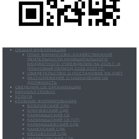
ОБЩАЯ ИНФОРМАЦИЯ
ПЛАН ФИНАНСОВО-ХОЗЯЙСТВЕННОЙ
ДЕЯТЕЛЬНОСТИ МУНИЦИПАЛЬНОГО
БЮДЖЕТНОГО УЧРЕЖДЕНИЯ НА 2025 Г. И
ПЛАНОВЫЙ ПЕРИОД 2026-2027 ГГ.
СВИДЕТЕЛЬСТВО О ПОСТАНОВКЕ НА УЧЕТ
РАСПОРЯЖЕНИЕ О НАЗНАЧЕНИИ НА
ДОЛЖНОСТЬ
СВЕДЕНИЯ ОБ ОРГАНИЗАЦИИ
КИНОЗАЛ ГЛОБУС
УСЛУГИ
КЛУБНЫЕ ФОРМИРОВАНИЯ
БОБРОВСКИЙ СДК
КЛЮЧЕВСКИЙ СДК
КАРАМЫШСКИЙ СК
КАРАМЫШСКИЙ СК (СТ)
КАРАМЫШЕВСКИЙ СДК
КАМЕНСКИЙ СДК
МЕЛОВСКОЙ СДК
НЕКРАСОВСКИЙ СДК