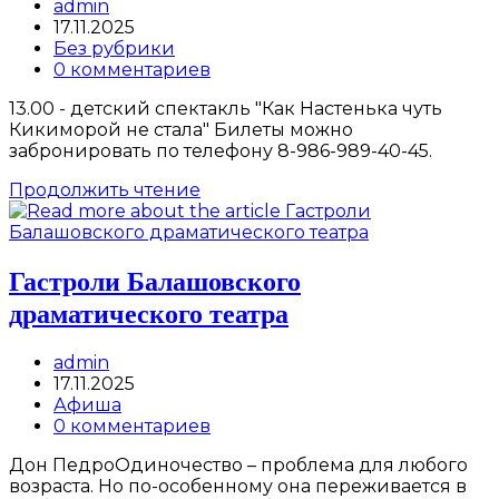
Post
admin
author:
Запись
17.11.2025
опубликована:
Post
Без рубрики
category:
Post
0 комментариев
comments:
13.00 - детский спектакль "Как Настенька чуть
Кикиморой не стала" Билеты можно
забронировать по телефону 8-986-989-40-45.
Гастроли
Продолжить чтение
Балашовского
драматического
театра
Гастроли Балашовского
драматического театра
Post
admin
author:
Запись
17.11.2025
опубликована:
Post
Афиша
category:
Post
0 комментариев
comments:
Дон ПедроОдиночество – проблема для любого
возраста. Но по-особенному она переживается в