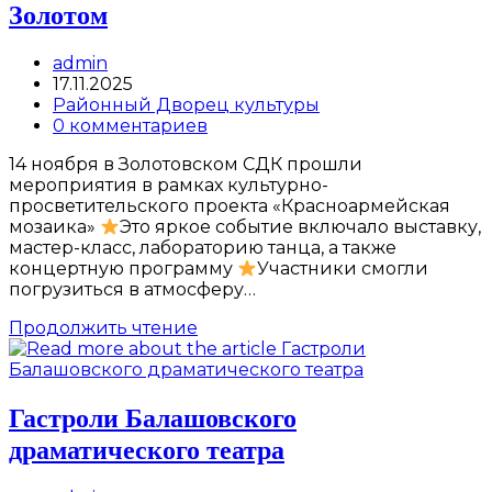
Золотом
народных
сказок»
Post
admin
author:
Запись
17.11.2025
опубликована:
Post
Районный Дворец культуры
category:
Post
0 комментариев
comments:
14 ноября в Золотовском СДК прошли
мероприятия в рамках культурно-
просветительского проекта «Красноармейская
мозаика»
Это яркое событие включало выставку,
мастер-класс, лабораторию танца, а также
концертную программу
Участники смогли
погрузиться в атмосферу…
«Красноармейская
Продолжить чтение
мозаика»
в
с.
Золотом
Гастроли Балашовского
драматического театра