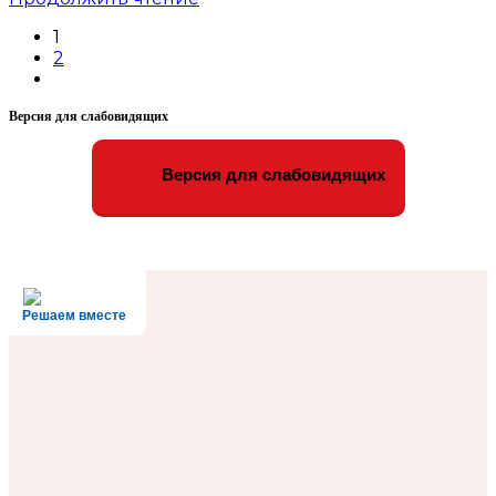
ДК
1
«Россия»
2
проходит
Go
инклюзивный
to
фестиваль
Версия для слабовидящих
the
«Культура
next
без
page
границ»
Версия для слабовидящих
Решаем вместе