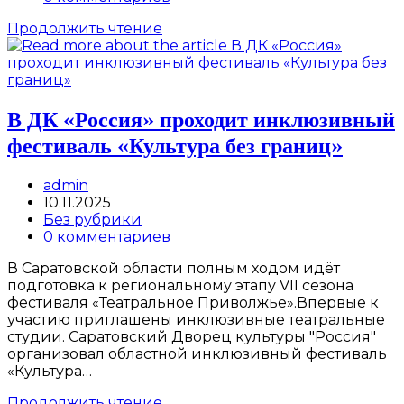
23.11.25г.
comments:
Красноармейская
Продолжить чтение
мозаика
в
с.
Золотом
В ДК «Россия» проходит инклюзивный
фестиваль «Культура без границ»
Post
admin
author:
Запись
10.11.2025
опубликована:
Post
Без рубрики
category:
Post
0 комментариев
comments:
В Саратовской области полным ходом идёт
подготовка к региональному этапу VII сезона
фестиваля «Театральное Приволжье».Впервые к
участию приглашены инклюзивные театральные
студии. Саратовский Дворец культуры "Россия"
организовал областной инклюзивный фестиваль
«Культура…
В
Продолжить чтение