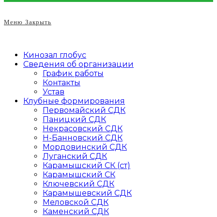
Меню
Закрыть
Кинозал глобус
Сведения об организации
График работы
Контакты
Устав
Клубные формирования
Первомайский СДК
Паницкий СДК
Некрасовский СДК
Н-Банновский СДК
Мордовинский СДК
Луганский СДК
Карамышский СК (ст)
Карамышский СК
Ключевский СДК
Карамышевский СДК
Меловской СДК
Каменский СДК