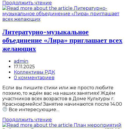
Новогоднее
Продолжить чтение
театрализованное
представление
Литературно-музыкальное
объединение «Лира» приглашает всех
желающих
Post
admin
author:
Запись
17.11.2025
опубликована:
Post
Коллективы РДК
category:
Post
0 комментариев
comments:
Если вы пишите стихи или же просто любите
поэзию, то ждём вас на наших занятиях! Ждём
участников всех возрастов в Доме Культуры г.
Красноармейск! Занятие начинаются после 14.00
Все интересующие…
Литературно-
Продолжить чтение
музыкальное