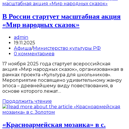
Районного
Дворца
культуры
В России стартует масштабная акция
на
«Мир народных сказок»
неделю
с
24.11.25г.
Post
admin
по
author:
Запись
19.11.2025
30.11.25г
опубликована:
Post
Афиша
/
Министерство культуры РФ
category:
Post
0 комментариев
comments:
17 ноября 2025 года стартует всероссийская
акция «Мир народных сказок», организованная в
рамках проекта «Культура для школьников».
Мероприятие посвящено удивительному жанру
эпоса – древнейшему виду повествования, в
основе которого лежат…
В
Продолжить чтение
России
стартует
масштабная
акция
«Красноармейская мозаика» в с.
«Мир