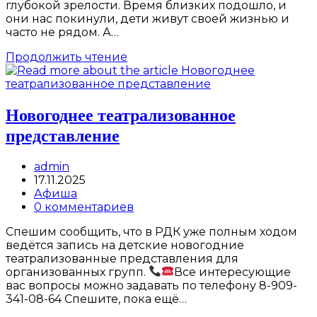
глубокой зрелости. Время близких подошло, и
они нас покинули, дети живут своей жизнью и
часто не рядом. А…
Гастроли
Продолжить чтение
Балашовского
драматического
театра
Новогоднее театрализованное
представление
Post
admin
author:
Запись
17.11.2025
опубликована:
Post
Афиша
category:
Post
0 комментариев
comments:
Спешим сообщить, что в РДК уже полным ходом
ведётся запись на детские новогодние
театрализованные представления для
организованных групп.
Все интересующие
вас вопросы можно задавать по телефону 8-909-
341-08-64 Спешите, пока ещё…