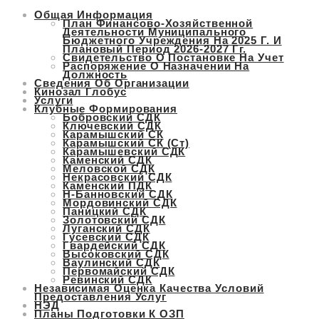
Общая Информация
Перейти
План Финансово-Хозяйственной
к
Деятельности Муниципального
Бюджетного Учреждения На 2025 Г. И
содержимому
Плановый Период 2026-2027 Гг.
Свидетельство О Постановке На Учет
Распоряжение О Назначении На
Должность
Сведения Об Организации
Кинозал Глобус
Услуги
Клубные Формирования
Бобровский СДК
Ключевский СДК
Карамышский СК
Карамышский СК (ст)
Карамышевский СДК
Каменский СДК
Меловской СДК
Некрасовский СДК
Каменский ПДК
Н-Банновский СДК
Мордовинский СДК
Паницкий СДК
Золотовский СДК
Луганский СДК
Гусевский СДК
Гвардейский СДК
Высоковский СДК
Ваулинский СДК
Первомайский СДК
Ревинский СДК
Независимая Оценка Качества Условий
Предоставления Услуг
НЭД
Планы Подготовки К ОЗП