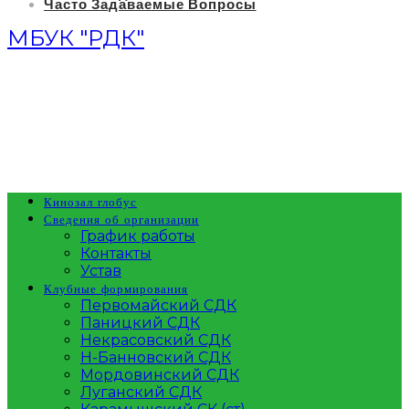
Часто Задаваемые Вопросы
МБУК "РДК"
Кинозал глобус
Сведения об организации
График работы
Контакты
Устав
Клубные формирования
Первомайский СДК
Паницкий СДК
Некрасовский СДК
Н-Банновский СДК
Мордовинский СДК
Луганский СДК