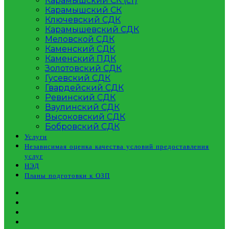
Карамышский СК (ст)
Карамышский СК
Ключевский СДК
Карамышевский СДК
Меловской СДК
Каменский СДК
Каменский ПДК
Золотовский СДК
Гусевский СДК
Гвардейский СДК
Ревинский СДК
Ваулинский СДК
Высоковский СДК
Бобровский СДК
Услуги
Независимая оценка качества условий предоставления
услуг
НЭД
Планы подготовки к ОЗП