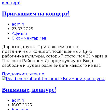
по
актерскому
мастерству
Приглашаем на концерт!
Post
admin
author:
Запись
23.03.2025
опубликована:
Post
Афиша
category:
Post
0 комментариев
comments:
Дорогие друзья! Приглашаем вас на
праздничный концерт, посвящённый Дню
работника культуры, который состоится 25 марта в
11 часов в Районном Дворце культуры. Вход
свободный.Будем рады видеть каждого из вас!
Приглашаем
Продолжить чтение
на
концерт!
Внимание, конкурс!
Post
admin
author:
Запись
16.03.2025
опубликована:
Post
Конкурс