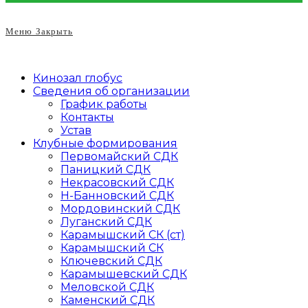
Меню
Закрыть
Кинозал глобус
Сведения об организации
График работы
Контакты
Устав
Клубные формирования
Первомайский СДК
Паницкий СДК
Некрасовский СДК
Н-Банновский СДК
Мордовинский СДК
Луганский СДК
Карамышский СК (ст)
Карамышский СК
Ключевский СДК
Карамышевский СДК
Меловской СДК
Каменский СДК