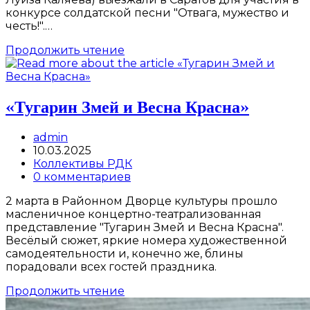
конкурсе солдатской песни "Отвага, мужество и
честь!".…
Конкурс
Продолжить чтение
солдатской
песни
«Отвага,
мужество
«Тугарин Змей и Весна Красна»
и
честь!
Post
admin
author:
Запись
10.03.2025
опубликована:
Post
Коллективы РДК
category:
Post
0 комментариев
comments:
2 марта в Районном Дворце культуры прошло
масленичное концертно-театрализованная
представление "Тугарин Змей и Весна Красна".
Весёлый сюжет, яркие номера художественной
самодеятельности и, конечно же, блины
порадовали всех гостей праздника.
«Тугарин
Продолжить чтение
Змей