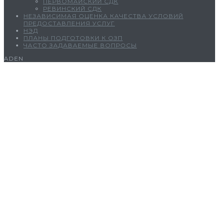
ПЕРВОМАЙСКИЙ СДК
РЕВИНСКИЙ СДК
НЕЗАВИСИМАЯ ОЦЕНКА КАЧЕСТВА УСЛОВИЙ
ПРЕДОСТАВЛЕНИЯ УСЛУГ
НЭД
ПЛАНЫ ПОДГОТОВКИ К ОЗП
ЧАСТО ЗАДАВАЕМЫЕ ВОПРОСЫ
ADEN