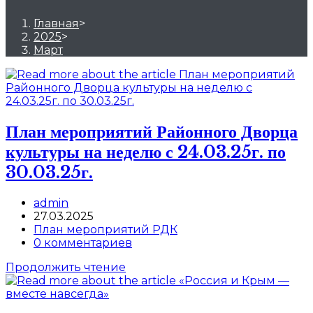
Главная
>
2025
>
Март
План мероприятий Районного Дворца
культуры на неделю с 24.03.25г. по
30.03.25г.
Post
admin
author:
Запись
27.03.2025
опубликована:
Post
План мероприятий РДК
category:
Post
0 комментариев
comments:
План
Продолжить чтение
мероприятий
Районного
Дворца