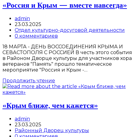
культуры
«Россия и Крым — вместе навсегда»
на
неделю
Post
admin
с
author:
Запись
23.03.2025
24.03.25г.
опубликована:
Post
Отдел культурно-досуговой деятельности
по
category:
Post
0 комментариев
30.03.25г.
comments:
18 МАРТА - ДЕНЬ ВОССОЕДИНЕНИЯ КРЫМА И
СЕВАСТОПОЛЯ С РОССИЕЙ В честь этого события
в Районом Дворце культуры для участников хора
ветеранов "Память" прошло тематическое
мероприятие "Россия и Крым -…
«Россия
Продолжить чтение
и
Крым
—
вместе
«Крым ближе, чем кажется»
навсегда»
Post
admin
author:
Запись
23.03.2025
опубликована:
Post
Районный Дворец культуры
category:
Post
0 комментариев