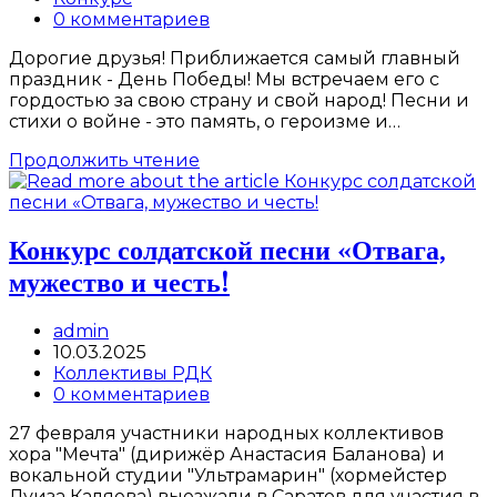
category:
Post
0 комментариев
comments:
Дорогие друзья! Приближается самый главный
праздник - День Победы! Мы встречаем его с
гордостью за свою страну и свой народ! Песни и
стихи о войне - это память, о героизме и…
Внимание,
Продолжить чтение
конкурс!
Конкурс солдатской песни «Отвага,
мужество и честь!
Post
admin
author:
Запись
10.03.2025
опубликована:
Post
Коллективы РДК
category:
Post
0 комментариев
comments:
27 февраля участники народных коллективов
хора "Мечта" (дирижёр Анастасия Баланова) и
вокальной студии "Ультрамарин" (хормейстер
Луиза Каляева) выезжали в Саратов для участия в