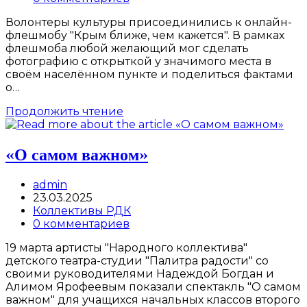
comments:
Волонтеры культуры присоединились к онлайн-
флешмобу "Крым ближе, чем кажется". В рамках
флешмоба любой желающий мог сделать
фотографию с открыткой у значимого места в
своём населённом пункте и поделиться фактами
о…
«Крым
Продолжить чтение
ближе,
чем
кажется»
«О самом важном»
Post
admin
author:
Запись
23.03.2025
опубликована:
Post
Коллективы РДК
category:
Post
0 комментариев
comments:
19 марта артисты "Народного коллектива"
детского театра-студии "Палитра радости" со
своими руководителями Надеждой Богдан и
Алимом Ярофеевым показали спектакль "О самом
важном" для учащихся начальных классов второго