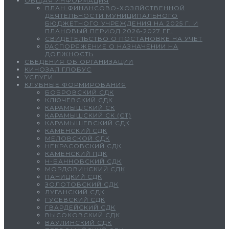
ОБЩАЯ ИНФОРМАЦИЯ
ПЛАН ФИНАНСОВО-ХОЗЯЙСТВЕННОЙ
ДЕЯТЕЛЬНОСТИ МУНИЦИПАЛЬНОГО
БЮДЖЕТНОГО УЧРЕЖДЕНИЯ НА 2025 Г. И
ПЛАНОВЫЙ ПЕРИОД 2026-2027 ГГ.
СВИДЕТЕЛЬСТВО О ПОСТАНОВКЕ НА УЧЕТ
РАСПОРЯЖЕНИЕ О НАЗНАЧЕНИИ НА
ДОЛЖНОСТЬ
СВЕДЕНИЯ ОБ ОРГАНИЗАЦИИ
КИНОЗАЛ ГЛОБУС
УСЛУГИ
КЛУБНЫЕ ФОРМИРОВАНИЯ
БОБРОВСКИЙ СДК
КЛЮЧЕВСКИЙ СДК
КАРАМЫШСКИЙ СК
КАРАМЫШСКИЙ СК (СТ)
КАРАМЫШЕВСКИЙ СДК
КАМЕНСКИЙ СДК
МЕЛОВСКОЙ СДК
НЕКРАСОВСКИЙ СДК
КАМЕНСКИЙ ПДК
Н-БАННОВСКИЙ СДК
МОРДОВИНСКИЙ СДК
ПАНИЦКИЙ СДК
ЗОЛОТОВСКИЙ СДК
ЛУГАНСКИЙ СДК
ГУСЕВСКИЙ СДК
ГВАРДЕЙСКИЙ СДК
ВЫСОКОВСКИЙ СДК
ВАУЛИНСКИЙ СДК