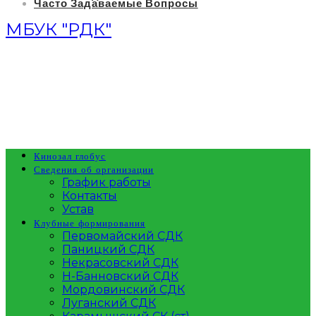
Часто Задаваемые Вопросы
МБУК "РДК"
Кинозал глобус
Сведения об организации
График работы
Контакты
Устав
Клубные формирования
Первомайский СДК
Паницкий СДК
Некрасовский СДК
Н-Банновский СДК
Мордовинский СДК
Луганский СДК