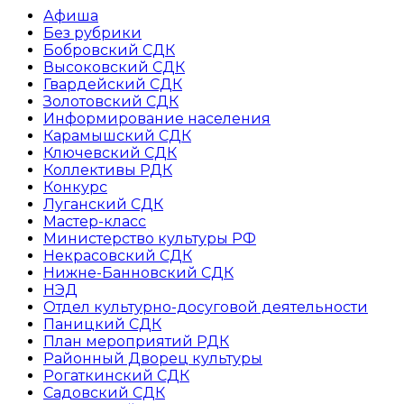
Афиша
Без рубрики
Бобровский СДК
Высоковский СДК
Гвардейский СДК
Золотовский СДК
Информирование населения
Карамышский СДК
Ключевский СДК
Коллективы РДК
Конкурс
Луганский СДК
Мастер-класс
Министерство культуры РФ
Некрасовский СДК
Нижне-Банновский СДК
НЭД
Отдел культурно-досуговой деятельности
Паницкий СДК
План мероприятий РДК
Районный Дворец культуры
Рогаткинский СДК
Садовский СДК