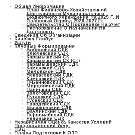
Общая Информация
Перейти
План Финансово-Хозяйственной
к
Деятельности Муниципального
Бюджетного Учреждения На 2025 Г. И
содержимому
Плановый Период 2026-2027 Гг.
Свидетельство О Постановке На Учет
Распоряжение О Назначении На
Должность
Сведения Об Организации
Кинозал Глобус
Услуги
Клубные Формирования
Бобровский СДК
Ключевский СДК
Карамышский СК
Карамышский СК (ст)
Карамышевский СДК
Каменский СДК
Меловской СДК
Некрасовский СДК
Каменский ПДК
Н-Банновский СДК
Мордовинский СДК
Паницкий СДК
Золотовский СДК
Луганский СДК
Гусевский СДК
Гвардейский СДК
Высоковский СДК
Ваулинский СДК
Первомайский СДК
Ревинский СДК
Независимая Оценка Качества Условий
Предоставления Услуг
НЭД
Планы Подготовки К ОЗП