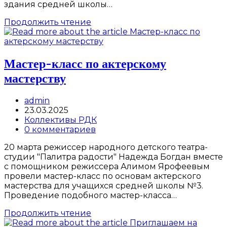
здания средней школы…
«О
Продолжить чтение
самом
важном»
Мастер-класс по актерскому
мастерству
Post
admin
author:
Запись
23.03.2025
опубликована:
Post
Коллективы РДК
category:
Post
0 комментариев
comments:
20 марта режиссер народного детского театра-
студии "Палитра радости" Надежда Богдан вместе
с помощником режиссера Алимом Ярофеевым
провели мастер-класс по основам актерского
мастерства для учащихся средней школы №3.
Проведение подобного мастер-класса…
Мастер-
Продолжить чтение
класс