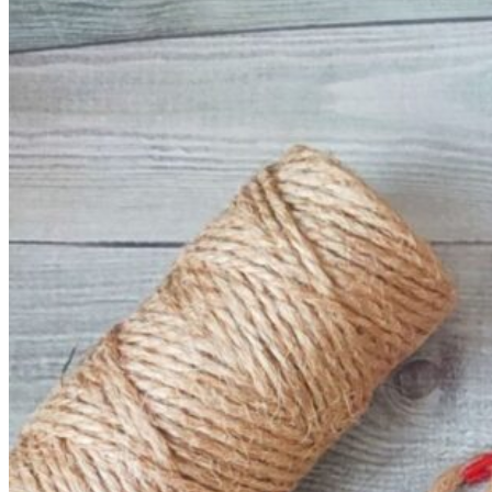
и
Весна
Красна»