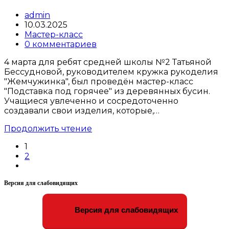
Post
admin
author:
Запись
10.03.2025
опубликована:
Post
Мастер-класс
category:
Post
0 комментариев
comments:
4 марта для ребят средней школы №2 Татьяной
Бессудновой, руководителем кружка рукоделия
"Жемчужинка", был проведён мастер-класс
"Подставка под горячее" из деревянных бусин.
Учащиеся увлеченно и сосредоточенно
создавали свои изделия, которые,…
Мастер-
Продолжить чтение
классы
1
«Подставка
2
под
Go
горячее»
to
Версия для слабовидящих
the
next
page
Версия для слабовидящих