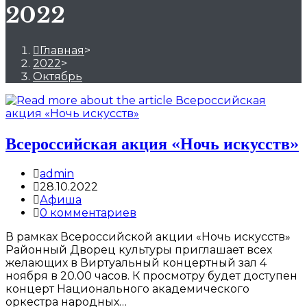
2022
Главная
>
2022
>
Октябрь
Всероссийская акция «Ночь искусств»
Post
admin
author:
Запись
28.10.2022
опубликована:
Post
Афиша
category:
Post
0 комментариев
comments:
В рамках Всероссийской акции «Ночь искусств»
Районный Дворец культуры приглашает всех
желающих в Виртуальный концертный зал 4
ноября в 20.00 часов. К просмотру будет доступен
концерт Национального академического
оркестра народных…