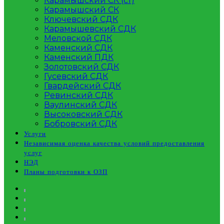
Карамышский СК (ст)
Карамышский СК
Ключевский СДК
Карамышевский СДК
Меловской СДК
Каменский СДК
Каменский ПДК
Золотовский СДК
Гусевский СДК
Гвардейский СДК
Ревинский СДК
Ваулинский СДК
Высоковский СДК
Бобровский СДК
Услуги
Независимая оценка качества условий предоставления
услуг
НЭД
Планы подготовки к ОЗП