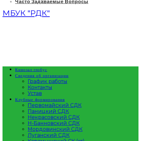
Часто Задаваемые Вопросы
МБУК "РДК"
Кинозал глобус
Сведения об организации
График работы
Контакты
Устав
Клубные формирования
Первомайский СДК
Паницкий СДК
Некрасовский СДК
Н-Банновский СДК
Мордовинский СДК
Луганский СДК