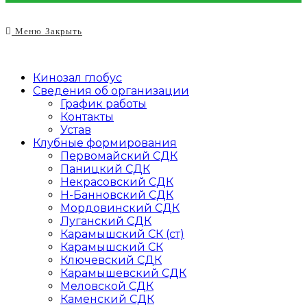
Меню
Закрыть
Кинозал глобус
Сведения об организации
График работы
Контакты
Устав
Клубные формирования
Первомайский СДК
Паницкий СДК
Некрасовский СДК
Н-Банновский СДК
Мордовинский СДК
Луганский СДК
Карамышский СК (ст)
Карамышский СК
Ключевский СДК
Карамышевский СДК
Меловской СДК
Каменский СДК