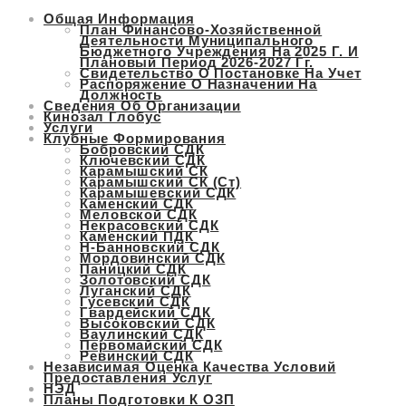
Общая Информация
Перейти
План Финансово-Хозяйственной
к
Деятельности Муниципального
Бюджетного Учреждения На 2025 Г. И
содержимому
Плановый Период 2026-2027 Гг.
Свидетельство О Постановке На Учет
Распоряжение О Назначении На
Должность
Сведения Об Организации
Кинозал Глобус
Услуги
Клубные Формирования
Бобровский СДК
Ключевский СДК
Карамышский СК
Карамышский СК (ст)
Карамышевский СДК
Каменский СДК
Меловской СДК
Некрасовский СДК
Каменский ПДК
Н-Банновский СДК
Мордовинский СДК
Паницкий СДК
Золотовский СДК
Луганский СДК
Гусевский СДК
Гвардейский СДК
Высоковский СДК
Ваулинский СДК
Первомайский СДК
Ревинский СДК
Независимая Оценка Качества Условий
Предоставления Услуг
НЭД
Планы Подготовки К ОЗП