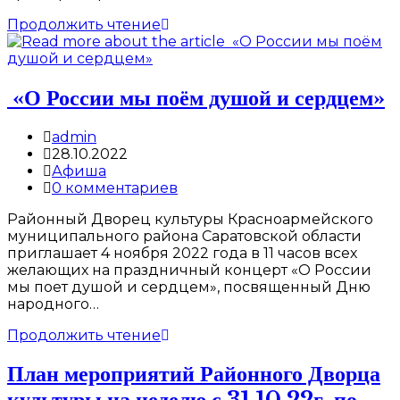
Всероссийская
Продолжить чтение
акция
«Ночь
искусств»
«О России мы поём душой и сердцем»
Post
admin
author:
Запись
28.10.2022
опубликована:
Post
Афиша
category:
Post
0 комментариев
comments:
Районный Дворец культуры Красноармейского
муниципального района Саратовской области
приглашает 4 ноября 2022 года в 11 часов всех
желающих на праздничный концерт «О России
мы поет душой и сердцем», посвященный Дню
народного…
«О
Продолжить чтение
России
мы
План мероприятий Районного Дворца
поём
культуры на неделю с 31.10.22г. по