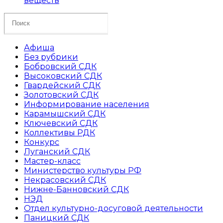
веществ
Search
this
website
Афиша
Без рубрики
Бобровский СДК
Высоковский СДК
Гвардейский СДК
Золотовский СДК
Информирование населения
Карамышский СДК
Ключевский СДК
Коллективы РДК
Конкурс
Луганский СДК
Мастер-класс
Министерство культуры РФ
Некрасовский СДК
Нижне-Банновский СДК
НЭД
Отдел культурно-досуговой деятельности
Паницкий СДК