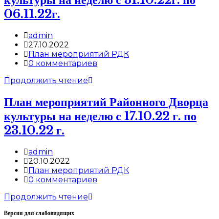
душой
и
06.11.22г.
сердцем»
Post
admin
author:
Запись
27.10.2022
опубликована:
Post
План мероприятий РДК
category:
Post
0 комментариев
comments:
План
Продолжить чтение
мероприятий
Районного
План мероприятий Районного Дворца
Дворца
культуры на неделю с 17.10.22 г. по
культуры
на
23.10.22 г.
неделю
с
Post
admin
31.10.22г.
author:
Запись
20.10.2022
по
опубликована:
Post
План мероприятий РДК
06.11.22г.
category:
Post
0 комментариев
comments:
План
Продолжить чтение
мероприятий
Версия для слабовидящих
Районного