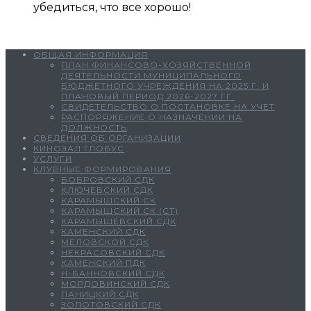
убедиться, что все хорошо!
ОБЩАЯ ИНФОРМАЦИЯ
ПЛАН ФИНАНСОВО-ХОЗЯЙСТВЕННОЙ
ДЕЯТЕЛЬНОСТИ МУНИЦИПАЛЬНОГО
БЮДЖЕТНОГО УЧРЕЖДЕНИЯ НА 2025 Г. И
ПЛАНОВЫЙ ПЕРИОД 2026-2027 ГГ.
СВИДЕТЕЛЬСТВО О ПОСТАНОВКЕ НА УЧЕТ
РАСПОРЯЖЕНИЕ О НАЗНАЧЕНИИ НА
ДОЛЖНОСТЬ
СВЕДЕНИЯ ОБ ОРГАНИЗАЦИИ
КИНОЗАЛ ГЛОБУС
УСЛУГИ
КЛУБНЫЕ ФОРМИРОВАНИЯ
БОБРОВСКИЙ СДК
КЛЮЧЕВСКИЙ СДК
КАРАМЫШСКИЙ СК
КАРАМЫШСКИЙ СК (СТ)
КАРАМЫШЕВСКИЙ СДК
КАМЕНСКИЙ СДК
МЕЛОВСКОЙ СДК
НЕКРАСОВСКИЙ СДК
КАМЕНСКИЙ ПДК
Н-БАННОВСКИЙ СДК
МОРДОВИНСКИЙ СДК
ПАНИЦКИЙ СДК
ЗОЛОТОВСКИЙ СДК