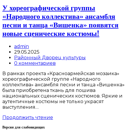
У хореографической группы
«Народного коллектива» ансамбля
песни и танца «Вишенка» появятся
новые сценические костюмы!
Post
admin
author:
Запись
29.05.2025
опубликована:
Post
Районный Дворец культуры
category:
Post
0 комментариев
comments:
В рамках проекта «Красноармейская мозаика»
хореографической группе «Народного
коллектива» ансамбля песни и танца «Вишенка»
была приобретена ткань для пошива
национальных сценических костюмов. Яркие и
аутентичные костюмы не только украсят
выступления…
У
Продолжить чтение
хореографической
Версия для слабовидящих
группы