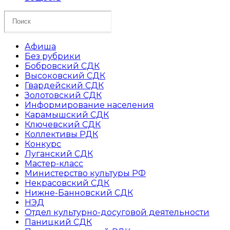
Search
this
website
Афиша
Без рубрики
Бобровский СДК
Высоковский СДК
Гвардейский СДК
Золотовский СДК
Информирование населения
Карамышский СДК
Ключевский СДК
Коллективы РДК
Конкурс
Луганский СДК
Мастер-класс
Министерство культуры РФ
Некрасовский СДК
Нижне-Банновский СДК
НЭД
Отдел культурно-досуговой деятельности
Паницкий СДК