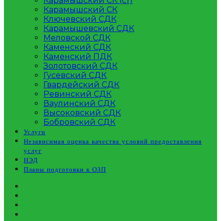
Карамышский СК (ст)
Карамышский СК
Ключевский СДК
Карамышевский СДК
Меловской СДК
Каменский СДК
Каменский ПДК
Золотовский СДК
Гусевский СДК
Гвардейский СДК
Ревинский СДК
Ваулинский СДК
Высоковский СДК
Бобровский СДК
Услуги
Независимая оценка качества условий предоставления
услуг
НЭД
Планы подготовки к ОЗП