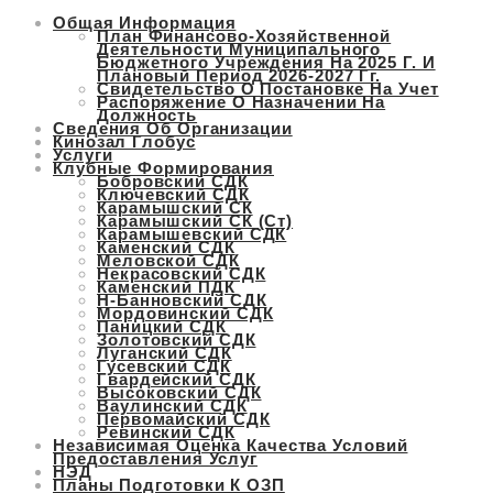
Общая Информация
Перейти
План Финансово-Хозяйственной
к
Деятельности Муниципального
Бюджетного Учреждения На 2025 Г. И
содержимому
Плановый Период 2026-2027 Гг.
Свидетельство О Постановке На Учет
Распоряжение О Назначении На
Должность
Сведения Об Организации
Кинозал Глобус
Услуги
Клубные Формирования
Бобровский СДК
Ключевский СДК
Карамышский СК
Карамышский СК (ст)
Карамышевский СДК
Каменский СДК
Меловской СДК
Некрасовский СДК
Каменский ПДК
Н-Банновский СДК
Мордовинский СДК
Паницкий СДК
Золотовский СДК
Луганский СДК
Гусевский СДК
Гвардейский СДК
Высоковский СДК
Ваулинский СДК
Первомайский СДК
Ревинский СДК
Независимая Оценка Качества Условий
Предоставления Услуг
НЭД
Планы Подготовки К ОЗП