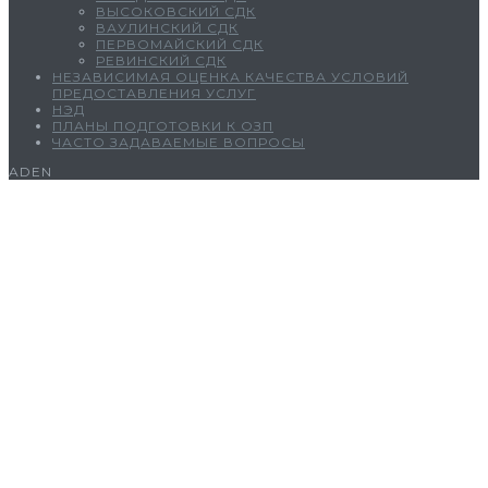
ВЫСОКОВСКИЙ СДК
ВАУЛИНСКИЙ СДК
ПЕРВОМАЙСКИЙ СДК
РЕВИНСКИЙ СДК
НЕЗАВИСИМАЯ ОЦЕНКА КАЧЕСТВА УСЛОВИЙ
ПРЕДОСТАВЛЕНИЯ УСЛУГ
НЭД
ПЛАНЫ ПОДГОТОВКИ К ОЗП
ЧАСТО ЗАДАВАЕМЫЕ ВОПРОСЫ
ADEN