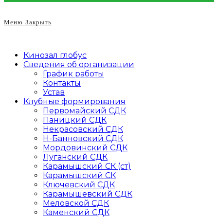
Меню
Закрыть
Кинозал глобус
Сведения об организации
График работы
Контакты
Устав
Клубные формирования
Первомайский СДК
Паницкий СДК
Некрасовский СДК
Н-Банновский СДК
Мордовинский СДК
Луганский СДК
Карамышский СК (ст)
Карамышский СК
Ключевский СДК
Карамышевский СДК
Меловской СДК
Каменский СДК