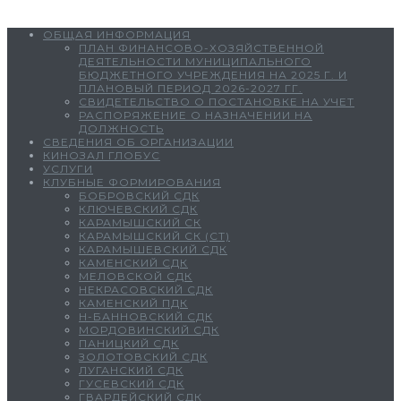
ОБЩАЯ ИНФОРМАЦИЯ
ПЛАН ФИНАНСОВО-ХОЗЯЙСТВЕННОЙ
ДЕЯТЕЛЬНОСТИ МУНИЦИПАЛЬНОГО
БЮДЖЕТНОГО УЧРЕЖДЕНИЯ НА 2025 Г. И
ПЛАНОВЫЙ ПЕРИОД 2026-2027 ГГ.
СВИДЕТЕЛЬСТВО О ПОСТАНОВКЕ НА УЧЕТ
РАСПОРЯЖЕНИЕ О НАЗНАЧЕНИИ НА
ДОЛЖНОСТЬ
СВЕДЕНИЯ ОБ ОРГАНИЗАЦИИ
КИНОЗАЛ ГЛОБУС
УСЛУГИ
КЛУБНЫЕ ФОРМИРОВАНИЯ
БОБРОВСКИЙ СДК
КЛЮЧЕВСКИЙ СДК
КАРАМЫШСКИЙ СК
КАРАМЫШСКИЙ СК (СТ)
КАРАМЫШЕВСКИЙ СДК
КАМЕНСКИЙ СДК
МЕЛОВСКОЙ СДК
НЕКРАСОВСКИЙ СДК
КАМЕНСКИЙ ПДК
Н-БАННОВСКИЙ СДК
МОРДОВИНСКИЙ СДК
ПАНИЦКИЙ СДК
ЗОЛОТОВСКИЙ СДК
ЛУГАНСКИЙ СДК
ГУСЕВСКИЙ СДК
ГВАРДЕЙСКИЙ СДК