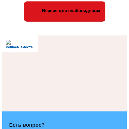
«Народного
коллектива»
Версия для слабовидящих
ансамбля
песни
и
танца
«Вишенка»
появятся
новые
Решаем вместе
сценические
костюмы!
Есть вопрос?