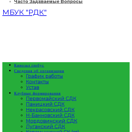
Часто Задаваемые Вопросы
МБУК "РДК"
Кинозал глобус
Сведения об организации
График работы
Контакты
Устав
Клубные формирования
Первомайский СДК
Паницкий СДК
Некрасовский СДК
Н-Банновский СДК
Мордовинский СДК
Луганский СДК